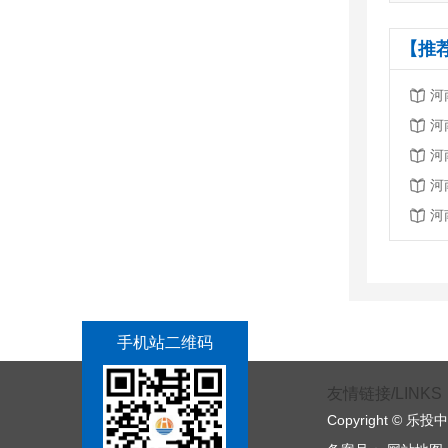
【推
河
河
河
河
河
手机站二维码
友情链接/LINKS
Copyright ©