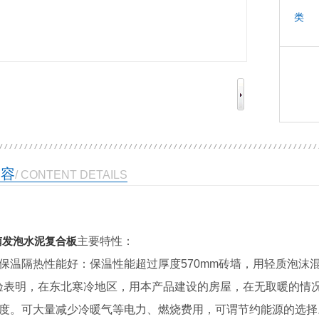
类 
内容
/ CONTENT DETAILS
南发泡水泥复合板
主要特性：
、保温隔热性能好：保温性能超过厚度570mm砖墙，用轻质泡
验表明，在东北寒冷地区，用本产品建设的房屋，在无取暖的情况
氏度。可大量减少冷暖气等电力、燃烧费用，可谓节约能源的选择