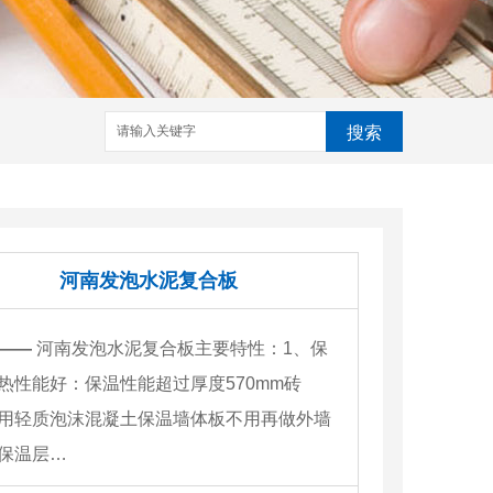
搜索
河南发泡水泥复合板
——
河南发泡水泥复合板主要特性：1、保
热性能好：保温性能超过厚度570mm砖
用轻质泡沫混凝土保温墙体板不用再做外墙
保温层…