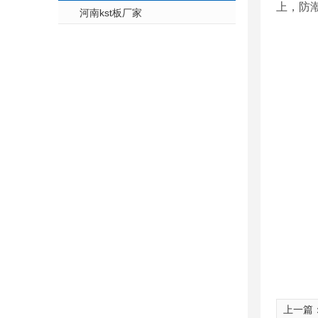
上，防
河南kst板厂家
上一篇