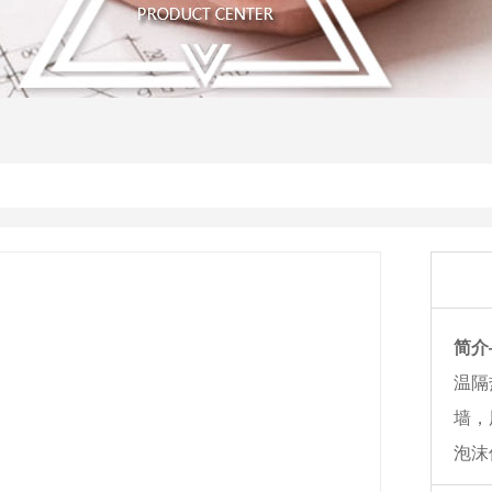
简介
温隔
墙，
泡沫