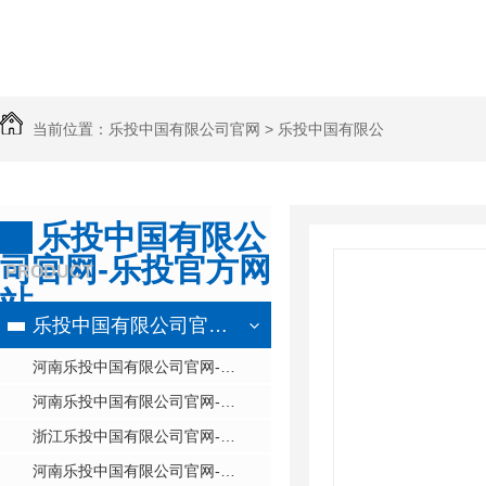
当前位置：
乐投中国有限公司官网
>
乐投中国有限公
司官网-乐投官方网站
>
乐投中国有限公司官网-乐投官方
乐投中国有限公
网站
司官网-乐投官方网
PRODUCT
站
乐投中国有限公司官网-乐投官方网站
河南乐投中国有限公司官网-乐投官方网站
河南乐投中国有限公司官网-乐投官方网站厂家
浙江乐投中国有限公司官网-乐投官方网站厂家
河南乐投中国有限公司官网-乐投官方网站安装