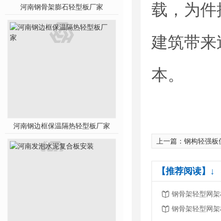
载，为件
河南钢骨架膨石轻型板厂家
建筑带来
本。
河南钢边框保温隔热轻型板厂家
上一篇：
钢构轻强板
【推荐阅读】↓
钢骨架轻型网架
钢骨架轻型网架