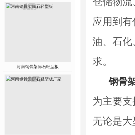
仓储物流
应用到有
油、石化
求。
河南钢骨架膨石轻型板
钢骨
为主要支
无论是大