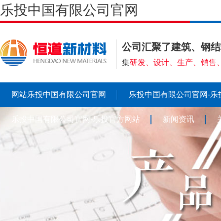
乐投中国有限公司官网
公司汇聚了建筑、钢结
集
研发、设计、生产、销售
网站乐投中国有限公司官网
乐投中国有限公司官网-乐
乐投中国有限公司官网-乐投官方网站
新闻资讯