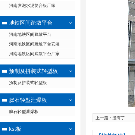
河南发泡水泥复合板厂家
地铁区间疏散平台
河南地铁区间疏散平台
河南地铁区间疏散平台安装
河南地铁区间疏散平台厂家
预制及拼装式轻型板
预制及拼装式轻型板
膨石轻型泄爆板
膨石轻型泄爆板
上一篇：没有了
kst板