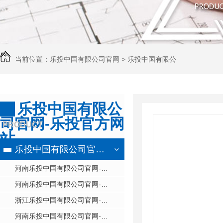
当前位置：
乐投中国有限公司官网
>
乐投中国有限公
司官网-乐投官方网站
>
膨石轻型泄爆板
乐投中国有限公
司官网-乐投官方网
PRODUCT
站
乐投中国有限公司官网-乐投官方网站
河南乐投中国有限公司官网-乐投官方网站
河南乐投中国有限公司官网-乐投官方网站厂家
浙江乐投中国有限公司官网-乐投官方网站厂家
河南乐投中国有限公司官网-乐投官方网站安装