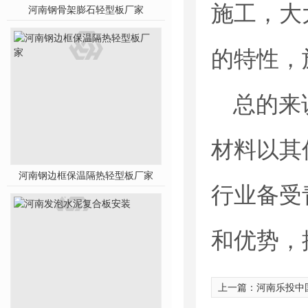
施工，大
河南钢骨架膨石轻型板厂家
的特性，
总的来
材料以其
河南钢边框保温隔热轻型板厂家
行业备受
和优势，
上一篇：
河南乐投中国有限公