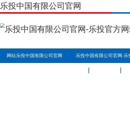
乐投中国有限公司官网
网站乐投中国有限公司官网
乐投中国有限公司官网-乐
乐投中国有限公司官网-乐投官方网站
新闻资讯