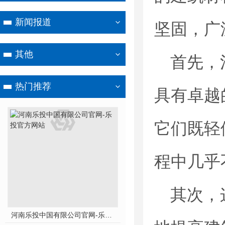
新闻报道
坚固，广
其他
首先，
热门推荐
具有卓越
它们既轻
程中几乎
其次，
河南乐投中国有限公司官网-乐投官方网站