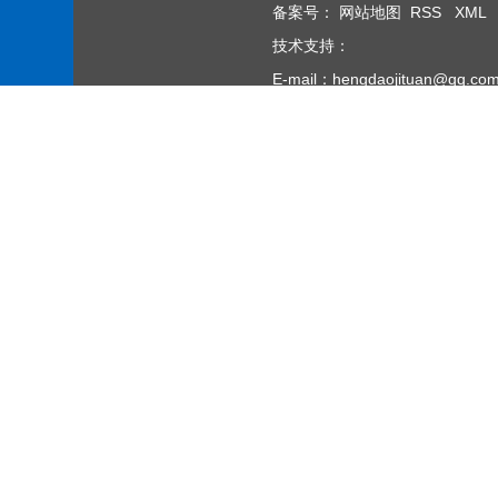
备案号：
网站地图
RSS
XML
技术支持：
E-mail：hengdaojituan@qq.co