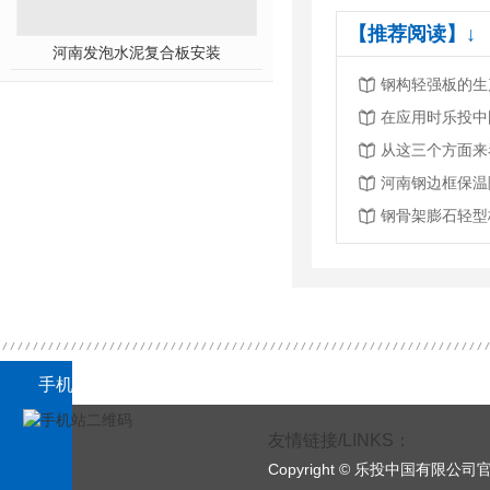
【推荐阅读】↓
河南发泡水泥复合板安装
钢构轻强板的生
河南钢边框保温
钢骨架膨石轻型
手机站二维码
友情链接/LINKS：
Copyright © 乐投中国有限