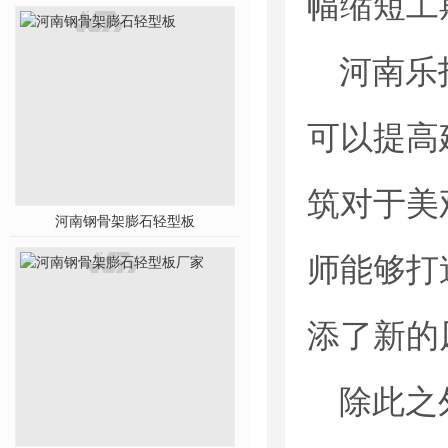
幅缩短工
河南乐
可以提高
筑对于美
河南钢骨架膨石轻型板
师能够打
添了新的
除此之