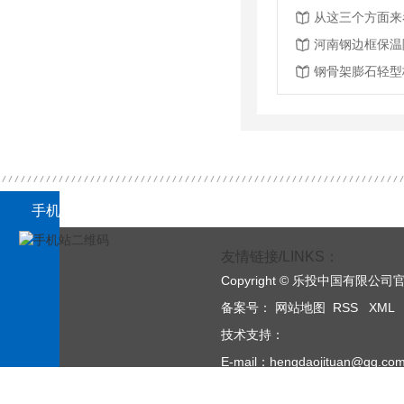
河南钢边框保温
钢骨架膨石轻型
手机站二维码
友情链接/LINKS：
Copyright © 乐投中国有限
备案号：
网站地图
RSS
XML
技术支持：
E-mail：hengdaojituan@qq.co